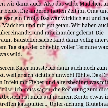
n wir dann auch. Also das wilde Mädchen un
r beide. Die anderen hatten Zeit mit Oma un
g war ein Erfolg. Das war wirklich gut und h
 Mädchen und mir gut getan. Wir haben auc
übereinander und miteinander gelernt.
Die
um-Baustellensache fand dann völlig uner
em Tag statt, der ohnehin voller Termine war
was wild.
serem Kater musste ich dann auch noch zum
zt, weil er sich sichtlich unwohl fühlte. Das E
n Infekt mit Fieber und altersbedingt was mit
drüse. Ich muss sagen, die Rechnung zum di
ztbesuch hat mich auf meinem Konto etwas i
treffen katapultiert.
Untersuchung, Blutabna