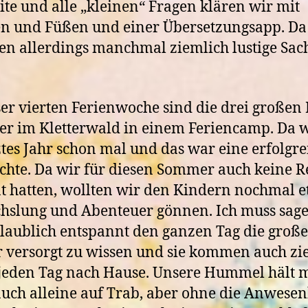
site und alle „kleinen“ Fragen klären wir mit
n und Füßen und einer Übersetzungsapp. Da
 allerdings manchmal ziemlich lustige Sac
ser vierten Ferienwoche sind die drei großen
er im Kletterwald in einem Feriencamp. Da 
tztes Jahr schon mal und das war eine erfolgre
chte. Da wir für diesen Sommer auch keine R
t hatten, wollten wir den Kindern nochmal 
slung und Abenteuer gönnen. Ich muss sage
glaublich entspannt den ganzen Tag die groß
 versorgt zu wissen und sie kommen auch zi
eden Tag nach Hause. Unsere Hummel hält 
uch alleine auf Trab, aber ohne die Anwesen