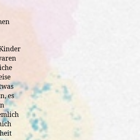
hen
 Kinder
waren
iche
eise
etwas
n, es
en
emlich
mich
heit