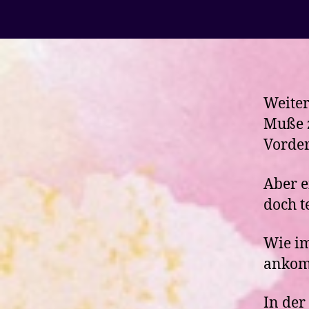
Weiter
Muße 
Vorde
Aber e
doch t
Wie im
ankomm
In der