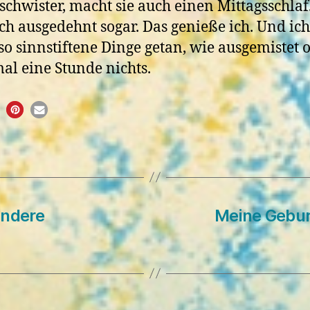
schwister, macht sie auch einen Mittagsschlaf
ch ausgedehnt sogar. Das genieße ich.
Und ich
so sinnstiftene Dinge getan, wie ausgemistet 
al eine Stunde nichts.
andere
Meine Gebur