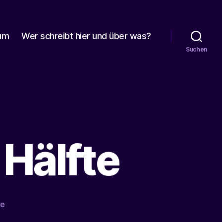
um
Wer schreibt hier und über was?
Suchen
 Hälfte
zu
re
Ferientagebuch