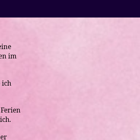
1.
Hälfte
eine
en im
 ich
 Ferien
ich.
ßer