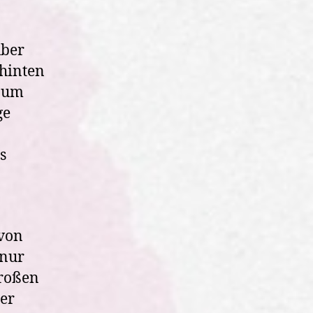
über
 hinten
d um
ge
s
 von
 nur
großen
per