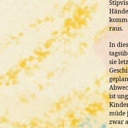
Stipvi
Hände
kommen
raus.
In die
tagsüb
sie le
Geschi
geplan
Abwech
ist un
Kinder
müde j
zwar a