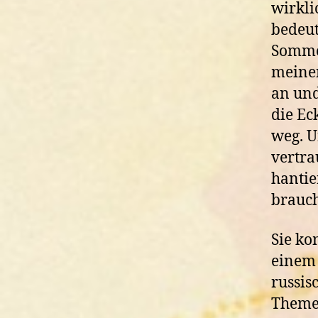
wirkli
bedeut
Sommer
meinen
an und
die Ec
weg. U
vertra
hantie
brauch
Sie ko
einem
russis
Themen