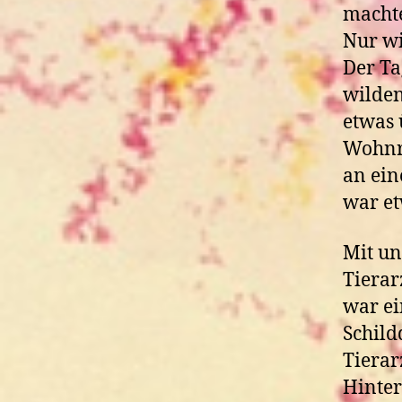
machte
Nur wi
Der Ta
wilden
etwas 
Wohnra
an ein
war et
Mit un
Tierar
war ei
Schild
Tierar
Hinter