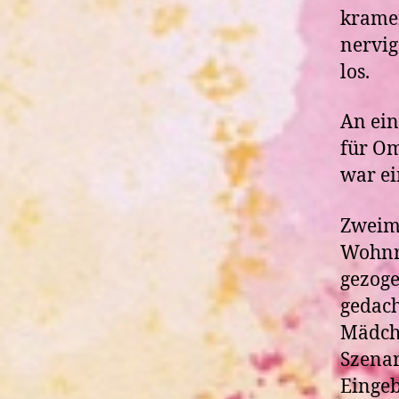
kramen
nervig
los.
An ein
für Om
war ei
Zweima
Wohnra
gezoge
gedach
Mädche
Szenar
Eingeb