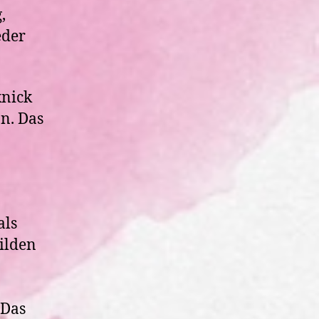
,
eder
knick
n. Das
als
ilden
 Das