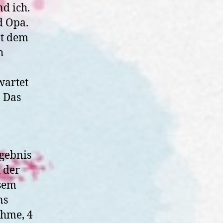
d ich.
d Opa.
at dem
h
wartet
. Das
rgebnis
 der
esem
ns
hme, 4