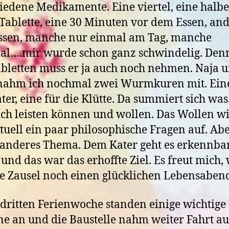
iedene Medikamente. Eine viertel, eine halbe
Tablette, eine 30 Minuten vor dem Essen, an
ssen, manche nur einmal am Tag, manche
l….mir wurde schon ganz schwindelig. Denn
bletten muss er ja auch noch nehmen. Naja 
nahm ich nochmal zwei Wurmkuren mit. Eine
ter, eine für die Klütte. Da summiert sich was
ch leisten können und wollen. Das Wollen wi
tuell ein paar philosophische Fragen auf. Ab
n anderes Thema.
Dem Kater geht es erkennba
 und das war das erhoffte Ziel. Es freut mich
te
Zausel noch einen glücklichen Lebensabend
 dritten Ferienwoche standen einige wichtige
e an und die Baustelle nahm weiter Fahrt auf