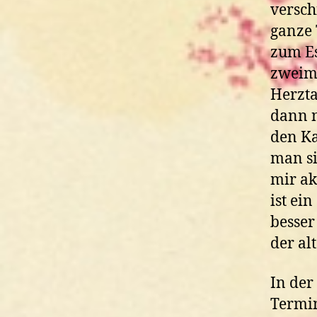
versch
ganze 
zum E
zweima
Herzta
dann 
den Ka
man si
mir ak
ist ei
besser
der al
In der
Termin