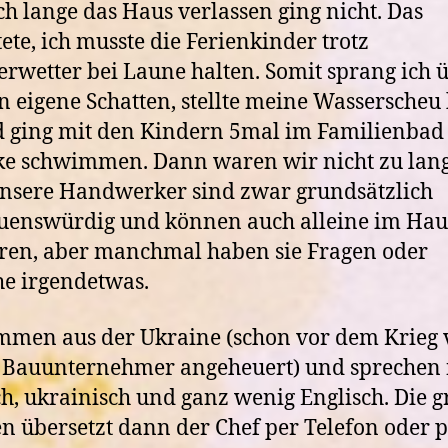
ch lange das Haus verlassen ging nicht. Das
ete, ich musste die Ferienkinder trotz
wetter bei Laune halten. Somit sprang ich 
 eigene Schatten, stellte meine Wasserscheu
 ging mit den Kindern 5mal im Familienba
ke schwimmen. Dann waren wir nicht zu lan
nsere Handwerker sind zwar grundsätzlich
uenswürdig und können auch alleine im Hau
ren, aber manchmal haben sie Fragen oder
e irgendetwas.
mmen aus der Ukraine (schon vor dem Krieg
 Bauunternehmer angeheuert) und sprechen
ch, ukrainisch und ganz wenig Englisch. Die 
 übersetzt dann der Chef per Telefon oder 