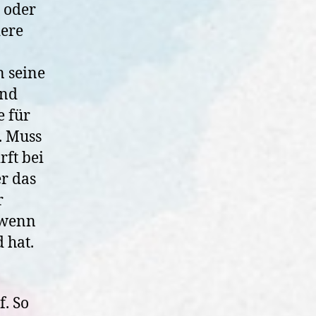
 oder
dere
 seine
und
 für
. Muss
rft bei
er das
r
, wenn
 hat.
. So