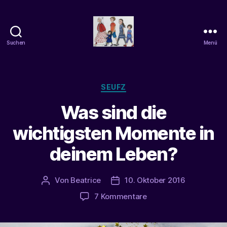
Suchen
Menü
beatrice-
confuss
Kategorien
SEUFZ
Was sind die
wichtigsten Momente in
deinem Leben?
Von
Beatrice
10. Oktober 2016
Beitragsautor
Veröffentlichungsdatum
zu
7 Kommentare
Was
sind