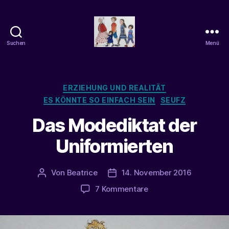
Suchen
Menü
beatrice-
confuss
Kategorien
ERZIEHUNG UND REALITÄT
ES KÖNNTE SO EINFACH SEIN
SEUFZ
Das Modediktat der
Uniformierten
Von
Beatrice
14. November 2016
Beitragsautor
Veröffentlichungsdatum
zu
7 Kommentare
Das
Modediktat
der