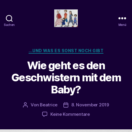
Suchen
Menü
beatrice-
confuss
Kategorien
...UND WAS ES SONST NOCH GIBT
Wie geht es den
Geschwistern mit dem
Baby?
Von
Beatrice
8. November 2019
Beitragsautor
Veröffentlichungsdatum
zu
Keine Kommentare
Wie
geht