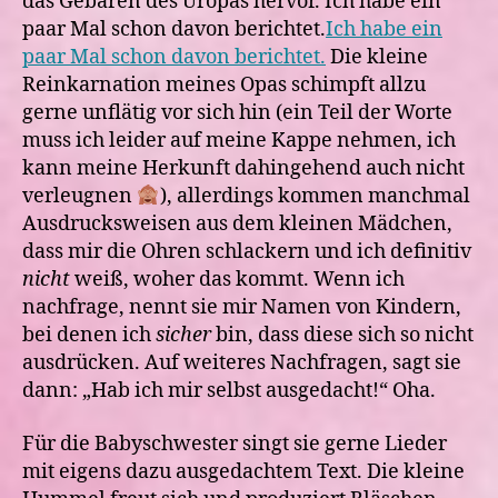
das Gebaren des Uropas hervor. Ich habe ein
paar Mal schon davon berichtet.
Ich habe ein
paar Mal schon davon berichtet.
Die kleine
Reinkarnation meines Opas schimpft allzu
gerne unflätig vor sich hin (ein Teil der Worte
muss ich leider auf meine Kappe nehmen, ich
kann meine Herkunft dahingehend auch nicht
verleugnen
), allerdings kommen manchmal
Ausdrucksweisen aus dem kleinen Mädchen,
dass mir die Ohren schlackern und ich definitiv
nicht
weiß, woher das kommt. Wenn ich
nachfrage, nennt sie mir Namen von Kindern,
bei denen ich
sicher
bin, dass diese sich so nicht
ausdrücken. Auf weiteres Nachfragen, sagt sie
dann: „Hab ich mir selbst ausgedacht!“ Oha.
Für die Babyschwester singt sie gerne Lieder
mit eigens dazu ausgedachtem Text. Die kleine